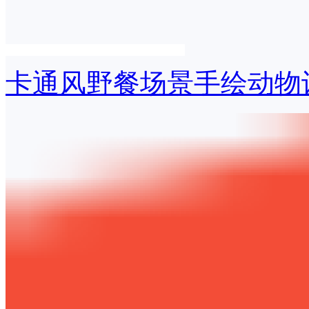
卡通风野餐场景手绘动物