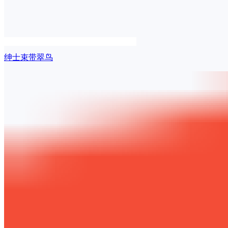
绅士束带翠鸟