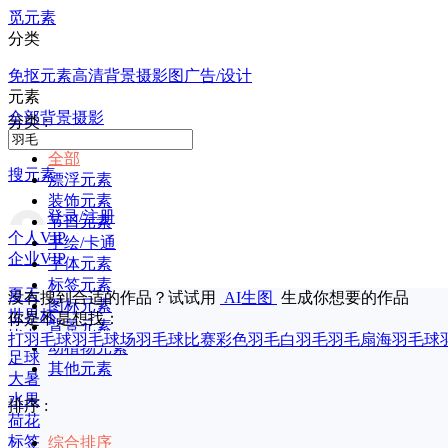
觅元素
分类
免抠元素
高清背景
摄影图
广告/设计
元素
全部
背景
摄影
分类 :
全部
搜元素
漂浮元素
装饰元素
登录/注册
节日元素
个人VIP
手绘/卡通
企业VIP
字体元素
标签元素
夏天
没有搜到合适的作品？试试用
AI生图
生成你想要的作品
图标元素
世界杯
你是不是想找：
背景元素
毕业
打羽毛球
羽毛球场
羽毛球比赛
彩色羽毛
白羽毛
羽毛扇
海羽毛球
动植物元素
足球
其他元素
大暑
水果
排序 :
荷花
标签
综合排序