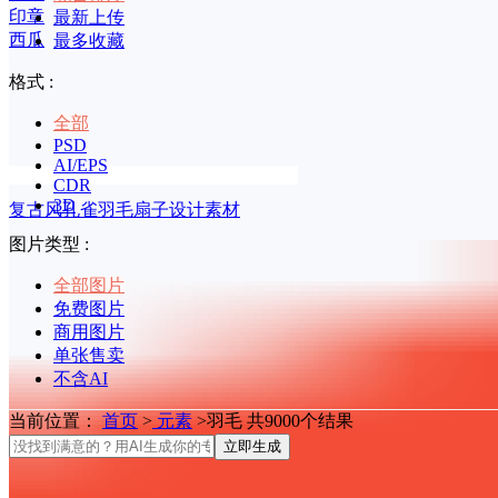
印章
最新上传
西瓜
最多收藏
格式 :
全部
PSD
AI/EPS
CDR
3D
复古风孔雀羽毛扇子设计素材
图片类型 :
全部图片
免费图片
商用图片
单张售卖
不含AI
当前位置：
首页
>
元素
>羽毛 共9000个结果
立即生成