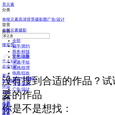
觅元素
分类
免抠元素
高清背景
摄影图
广告/设计
背景
全部
元素
摄影
分类 :
全部
搜背景
扁平/简约
商务/科技
登录/注册
文艺/清新
个人VIP
卡通/手绘
企业VIP
质感/纹理
电商/狂欢
夏天
没有搜到合适的作品？试
复古/中国风
世界杯
另类/其他
毕业
广告/设计
要的作品
足球
大暑
版式
水果
全部
你是不是想找：
荷花
横图
标签
竖图