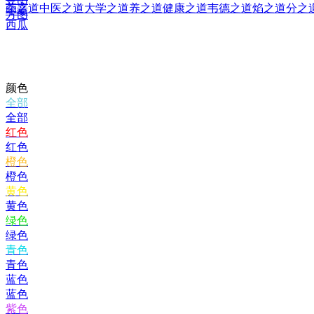
茶之道
中医之道
大学之道
养之道
健康之道
韦德之道
焰之道
分之
印章
方图
西瓜
颜色
全部
全部
红色
红色
橙色
橙色
黄色
黄色
绿色
绿色
青色
青色
蓝色
蓝色
紫色