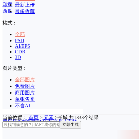
印章
最新上传
西瓜
最多收藏
格式 :
全部
PSD
AI/EPS
CDR
3D
图片类型 :
全部图片
免费图片
商用图片
单张售卖
不含AI
当前位置：
首页
>
元素
>长城 共1333个结果
扁平风长城蜿蜒红色主题设计素材
立即生成