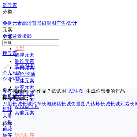
觅元素
分类
免抠元素
高清背景
摄影图
广告/设计
元素
全部
背景
摄影
分类 :
全部
搜元素
漂浮元素
装饰元素
登录/注册
节日元素
个人VIP
手绘/卡通
企业VIP
字体元素
标签元素
夏天
没有搜到合适的作品？试试用
AI生图
生成你想要的作品
图标元素
世界杯
你是不是想找：
背景元素
毕业
万里长城
长城汽车
长城线稿
长城矢量图
八达岭长城
长城元素
长
动植物元素
足球
其他元素
大暑
水果
排序 :
荷花
标签
综合排序