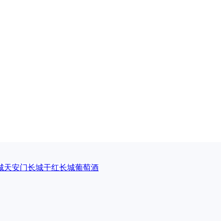
城天安门
长城干红
长城葡萄酒