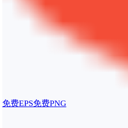
免费EPS
免费PNG