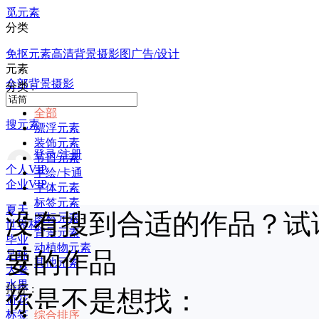
觅元素
分类
免抠元素
高清背景
摄影图
广告/设计
元素
全部
背景
摄影
分类 :
全部
搜元素
漂浮元素
装饰元素
登录/注册
节日元素
个人VIP
手绘/卡通
企业VIP
字体元素
标签元素
夏天
没有搜到合适的作品？试
图标元素
世界杯
背景元素
毕业
动植物元素
要的作品
足球
其他元素
大暑
水果
排序 :
你是不是想找：
荷花
标签
综合排序