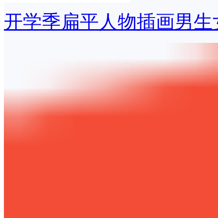
开学季扁平人物插画男生