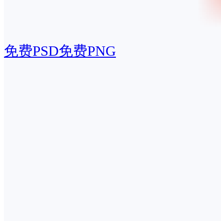
免费PSD
免费PNG