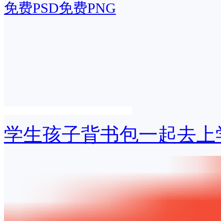
免费PSD
免费PNG
学生孩子背书包一起去上