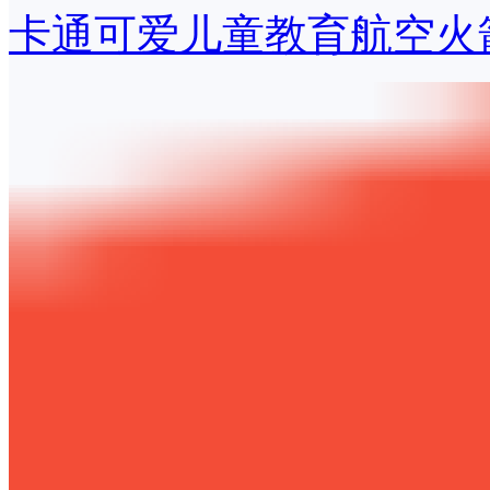
卡通可爱儿童教育航空火