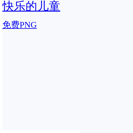
快乐的儿童
免费PNG