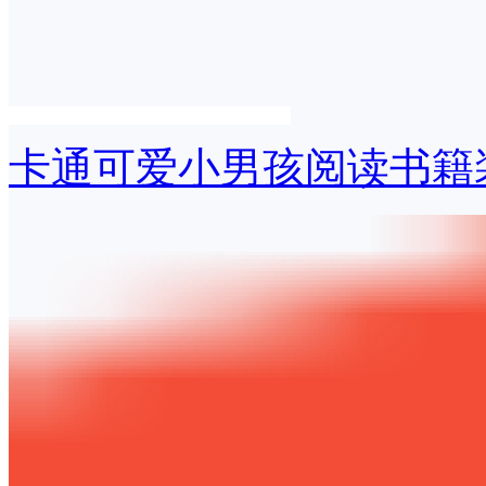
卡通可爱小男孩阅读书籍