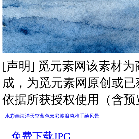
[声明] 觅元素网该素材
成，为觅元素网原创或已
依据所获授权使用（含预
水彩画
海洋
天空
蓝色
云彩
波浪
淡雅
手绘
风景
免费下载JPG