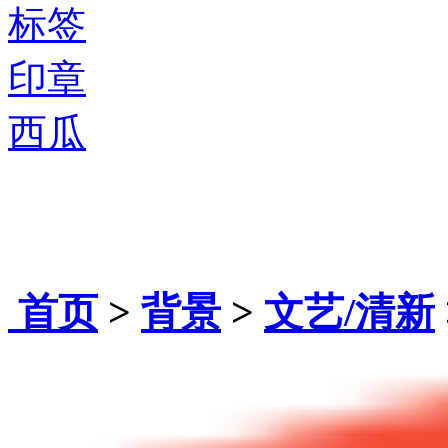
标签
印章
西瓜
首页
>
背景
>
文艺/清新